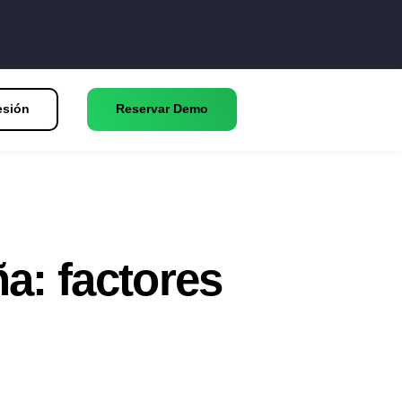
esión
Reservar Demo
a: factores