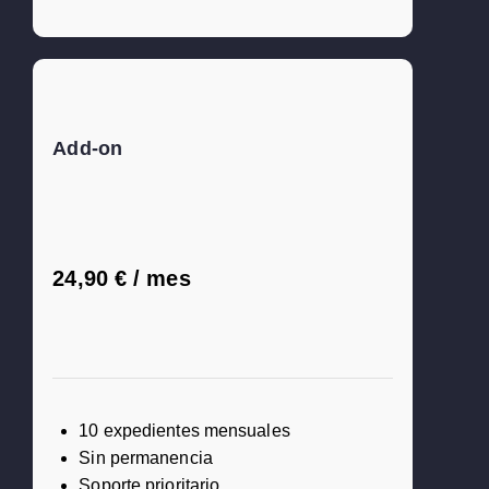
80€)
gales anuales
Add-on
nuevas funciones
24,90 € / mes
10 expedientes mensuales
Sin permanencia
Soporte prioritario