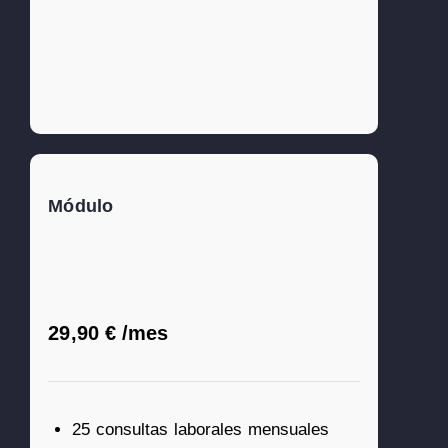
Módulo
0€)
29,90 € /mes
dicas anuales
25 consultas laborales mensuales
 nuevas funciones