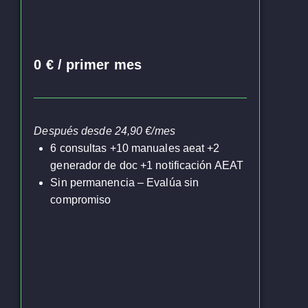
80€)
0 € / primer mes
tarias anuales
Después desde 24,90 €/mes
6 consultas +10 manuales aeat +2
nuevas funciones
generador de doc +1 notificación AEAT
Sin permanencia – Evalúa sin
compromiso