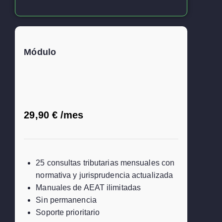
Módulo
80€)
29,90 € /mes
orales anuales
 nuevas funciones
25 consultas tributarias mensuales con
normativa y jurisprudencia actualizada
Manuales de AEAT ilimitadas
Sin permanencia
Soporte prioritario