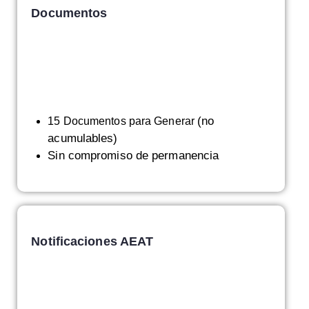
umentos
Documentos
(no
ra Generar
15 Documentos para Generar
acumulables)
Sin compromiso de permanencia
T
Notificaciones AEAT