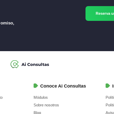
Reserva 
romiso,
Conoce Ai Consultas
to
Módulos
Polít
Sobre nosotros
Polít
Blog
Aviso